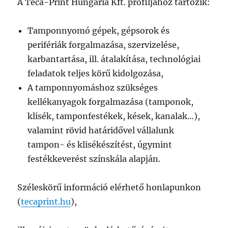
A Teca-Print Hungária Kft. profiljához tartozik:
Tamponnyomó gépek, gépsorok és
perifériák forgalmazása, szervizelése,
karbantartása, ill. átalakítása, technológiai
feladatok teljes körű kidolgozása,
A tamponnyomáshoz szükséges
kellékanyagok forgalmazása (tamponok,
klisék, tamponfestékek, kések, kanalak…),
valamint rövid határidővel vállalunk
tampon- és klisékészítést, úgymint
festékkeverést színskála alapján.
Széleskörű információ elérhető honlapunkon
(
tecaprint.hu
),