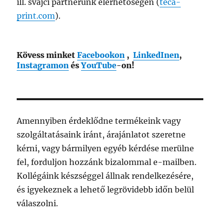
ill. svájci partnerünk elérhetőségén (
teca-
print.com
).
Kövess minket
Facebookon
,
LinkedInen
,
Instagramon
és
YouTube
-on!
Amennyiben érdeklődne termékeink vagy
szolgáltatásaink iránt, árajánlatot szeretne
kérni, vagy bármilyen egyéb kérdése merülne
fel, forduljon hozzánk bizalommal e-mailben.
Kollégáink készséggel állnak rendelkezésére,
és igyekeznek a lehető legrövidebb időn belül
válaszolni.