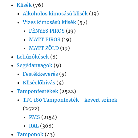
Klisék
(76)
Alkoholos kimosású klisék
(19)
Vizes kimosású klisék
(57)
FÉNYES PIROS
(19)
MATT PIROS
(19)
MATT ZÖLD
(19)
Lehúzókések
(8)
Segédanyagok
(9)
Festékkeverés
(5)
Kliséelőhívás
(4)
Tamponfestékek
(2522)
TPC 180 Tamponfesték - kevert színek
(2522)
PMS
(2154)
RAL
(368)
Tamponok
(43)