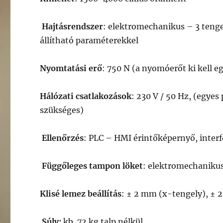
Hajtásrendszer
: elektromechanikus – 3 teng
állítható paraméterekkel
Nyomtatási erő
: 750 N (a nyomóerőt ki kell 
Hálózati csatlakozások
: 230 V / 50 Hz, (egy
szükséges)
Ellenőrzés
: PLC – HMI érintőképern
yő, inter
Függőleges tampon löket
: elektromechaniku
Klisé lemez beállítás
: ± 2 mm (x-tengely), ± 2
Súly:
kb. 72 kg talp nélkül