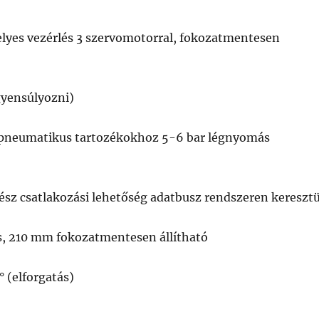
elyes vezérlés 3 szervomotorral, fokozatmentesen
egyensúlyozni)
es pneumatikus tartozékokhoz 5-6 bar légnyomás
fész csatlakozási lehetőség adatbusz rendszeren keresztü
s, 210 mm fokozatmentesen állítható
° (elforgatás)