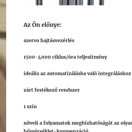
Az Ön előnye:
szervo hajtásvezérlés
1500-4000 ciklus/óra teljesítmény
ideális az automatizálásba való integráláshoz
zárt festékező rendszer
1 szín
növeli a folyamatok megbízhatóságát az olya
hőmérséklet-kompenzáció