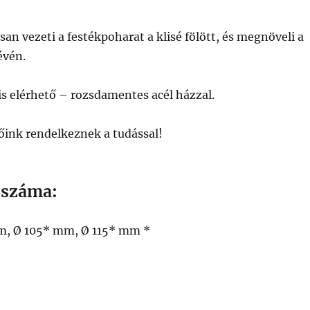
n vezeti a festékpoharat a klisé fölött, és megnöveli a
évén.
is elérhető – rozsdamentes acél házzal.
őink rendelkeznek a tudással!
 száma:
, Ø 105* mm, Ø 115* mm *