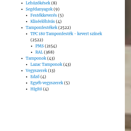
Lehúzókések
(8)
Segédanyagok
(9)
Festékkeverés
(5)
Kliséelőhívás
(4)
Tamponfestékek
(2522)
TPC 180 Tamponfesték - kevert színek
(2522)
PMS
(2154)
RAL
(368)
Tamponok
(43)
Lazac Tamponok
(43)
Vegyszerek
(13)
Edző
(4)
Egyéb vegyszerek
(5)
Hígító
(4)