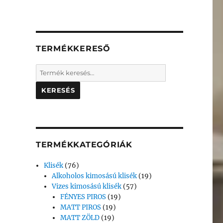
TERMÉKKERESŐ
Keresés
a
következőre:
TERMÉKKATEGÓRIÁK
Klisék
(76)
Alkoholos kimosású klisék
(19)
Vizes kimosású klisék
(57)
FÉNYES PIROS
(19)
MATT PIROS
(19)
MATT ZÖLD
(19)