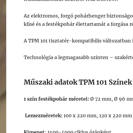
Az elektromos, forgó pohárhenger biztonságosa
klisé és a festékpohár élettartamát a forgása r
A TPM 101 tisztatér-kompatibilis változatban 
Technológia a legmagasabb szinten – szakért
Műszaki adatok TPM 101 Színek
1 szín festékpohár méretei:
Ø 72 mm, Ø 96 mm
Lemezméretek:
100 x 220 mm, 120 x 220 mm
Kimenet
: 1500-4000 ciklus óránként