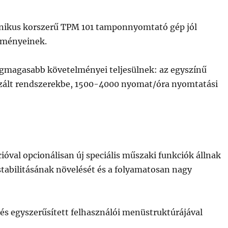
anikus korszerű TPM 101 tamponnyomtató gép jól
elményeinek.
egmagasabb követelményei teljesülnek: az egyszínű
izált rendszerekbe, 1500-4000 nyomat/óra nyomtatási
val opcionálisan új speciális műszaki funkciók állnak
stabilitásának növelését és a folyamatosan nagy
 és egyszerűsített felhasználói menüstruktúrájával