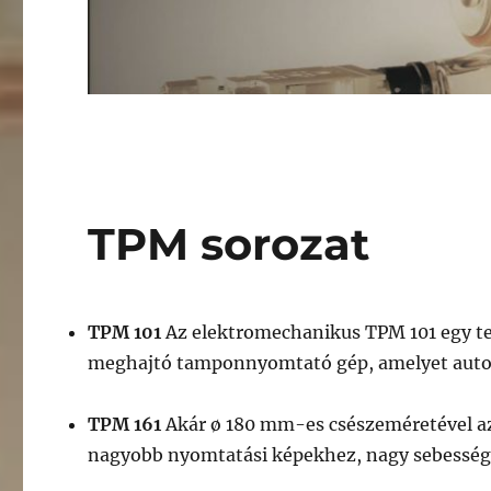
TPM sorozat
TPM 101
Az elektromechanikus TPM 101 egy te
meghajtó tamponnyomtató gép, amelyet autom
TPM 161
Akár ø 180 mm-es csészeméretével az
nagyobb nyomtatási képekhez, nagy sebességh