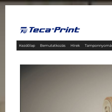
Teca-Print Hungaria Kft
Kezdőlap
Bemutatkozás
Hírek
Tamponnyomá