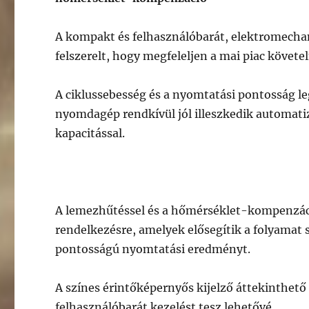
A kompakt és felhasználóbarát, elektromech
felszerelt, hogy megfeleljen a mai piac követ
A ciklussebesség és a nyomtatási pontosság l
nyomdagép rendkívül jól illeszkedik automat
kapacitással.
A lemezhűtéssel és a hőmérséklet-kompenzáció
rendelkezésre, amelyek elősegítik a folyamat 
pontosságú nyomtatási eredményt.
A színes érintőképernyős kijelző áttekinthető
felhasználóbarát kezelést tesz lehetővé.