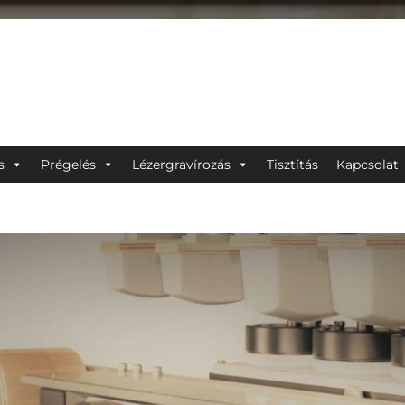
s
Prégelés
Lézergravírozás
Tisztítás
Kapcsolat