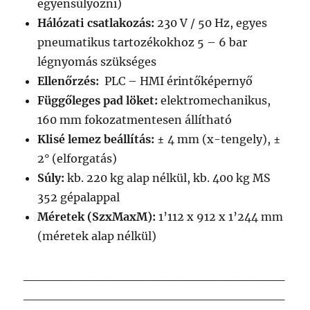
egyensúlyozni)
Hálózati csatlakozás:
230 V / 50 Hz, egyes
pneumatikus tartozékokhoz 5 – 6 bar
légnyomás szükséges
Ellenőrzés:
PLC – HMI érintőképernyő
Függőleges pad löket:
elektromechanikus,
160 mm fokozatmentesen állítható
Klisé lemez beállítás:
± 4 mm (x-tengely), ±
2° (elforgatás)
Súly:
kb. 220 kg alap nélkül, kb. 400 kg MS
352 gépalappal
Méretek (SzxMaxM):
1’112 x 912 x 1’244 mm
(méretek alap nélkül)
_____________________________
_____________________________