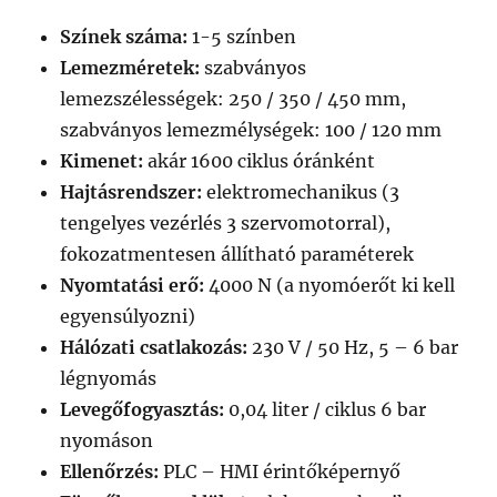
Színek száma:
1-5 színben
Lemezméretek:
szabványos
lemezszélességek: 250 / 350 / 450 mm,
szabványos lemezmélységek: 100 / 120 mm
Kimenet:
akár 1600 ciklus óránként
Hajtásrendszer:
elektromechanikus (3
tengelyes vezérlés 3 szervomotorral),
fokozatmentesen állítható paraméterek
Nyomtatási erő:
4000 N (a nyomóerőt ki kell
egyensúlyozni)
Hálózati csatlakozás:
230 V / 50 Hz, 5 – 6 bar
légnyomás
Levegőfogyasztás:
0,04 liter / ciklus 6 bar
nyomáson
Ellenőrzés:
PLC – HMI érintőképernyő