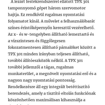
A lezárt festékrendszerrel ellátott TPX 301
tamponnyomó gépet három szervomotor
hajtja. Ez rendkívül rugalmas nyomtatási
folyamatot kínál. A művelet a felhasználóbarát
színes érintőképernyőn keresztül vezérelhető.
Az x- és w-tengelyben állítható lemeztartó és
a vízszintesen és függőlegesen
fokozatmentesen állítható párnalöket között a
TPX 301 minden irányban teljesen állítható,
további állítóeszközök nélkül. A TPX 301
további jellemzői a tágas, rugalmas
munkaterület, a megnövelt nyomtatási erő és a
nagyon nagy nyomtatási pontosság.
Rendelkezésre áll egy integrált betéttisztító
berendezés, amely a tisztító eltolás funkciónak
köszönhetően maximálisan kihasználja a