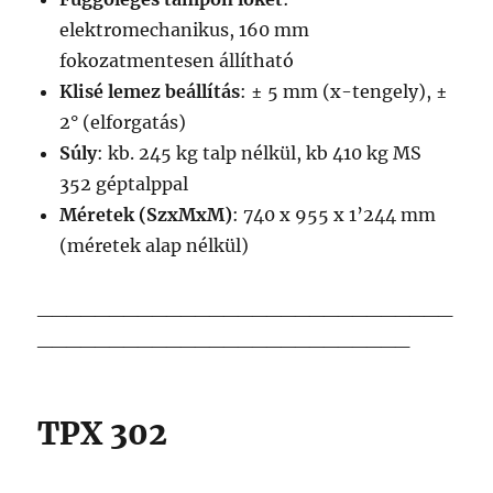
elektromechanikus, 160 mm
fokozatmentesen állítható
Klisé lemez beállítás
: ± 5 mm (x-tengely), ±
2° (elforgatás)
Súly
: kb. 245 kg talp nélkül, kb 410 kg MS
352 géptalppal
Méretek (SzxMxM)
: 740 x 955 x 1’244 mm
(méretek alap nélkül)
_____________________________
__________________________
TPX 302