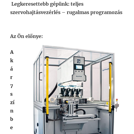
Legkeresettebb gépünk:
teljes
szervohajtásvezérlés – rugalmas programozás
Az Ön előnye
:
A
k
á
r
7
s
zí
n
b
e