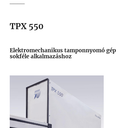
____
TPX 550
Elektromechanikus tamponnyomó gép
sokféle alkalmazáshoz