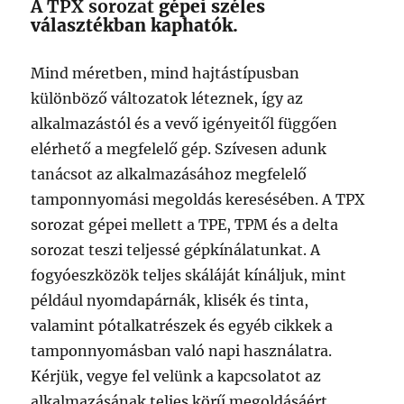
A TPX sorozat
gépei széles
választékban kaphatók.
Mind méretben, mind hajtástípusban
különböző változatok léteznek, így az
alkalmazástól és a vevő igényeitől függően
elérhető a megfelelő gép. Szívesen adunk
tanácsot az alkalmazásához megfelelő
tamponnyomási megoldás keresésében. A TPX
sorozat gépei mellett a TPE, TPM és a delta
sorozat teszi teljessé gépkínálatunkat. A
fogyóeszközök teljes skáláját kínáljuk, mint
például nyomdapárnák, klisék és tinta,
valamint pótalkatrészek és egyéb cikkek a
tamponnyomásban való napi használatra.
Kérjük, vegye fel velünk a kapcsolatot az
alkalmazásának teljes körű megoldásáért.