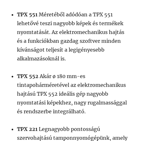
TPX 551
Méretéből adódóan a TPX 551
lehetővé teszi nagyobb képek és termékek
nyomtatását. Az elektromechanikus hajtás
és a funkciókban gazdag szoftver minden
kívánságot teljesít a legigényesebb
alkalmazásoknál is.
TPX 552
Akár ø 180 mm-es
tintapohárméretével az elektromechanikus
hajtású TPX 552 ideális gép nagyobb
nyomtatási képekhez, nagy rugalmassággal
és rendszerbe integrálható.
TPX 221
Legnagyobb pontosságú
szervohajtású tamponnyomógépünk, amely