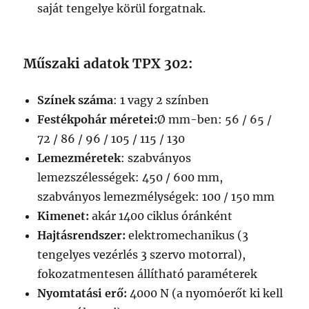
saját tengelye körül forgatnak.
Műszaki adatok TPX 302:
Színek száma
: 1 vagy 2 színben
Festékpohár méretei:
Ø mm-ben: 56 / 65 /
72 / 86 / 96 / 105 / 115 / 130
Lemezméretek
: szabványos
lemezszélességek: 450 / 600 mm,
szabványos lemezmélységek: 100 / 150 mm
Kimenet:
akár 1400 ciklus óránként
Hajtásrendszer:
elektromechanikus (3
tengelyes vezérlés 3 szervo motorral),
fokozatmentesen állítható paraméterek
Nyomtatási erő:
4000 N (a nyomóerőt ki kell