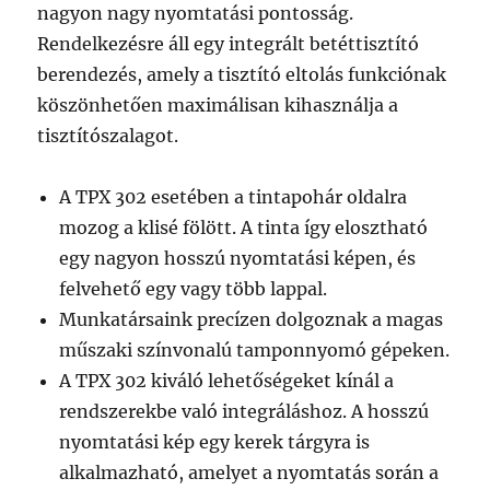
nagyon nagy nyomtatási pontosság.
Rendelkezésre áll egy integrált betéttisztító
berendezés, amely a tisztító eltolás funkciónak
köszönhetően maximálisan kihasználja a
tisztítószalagot.
A TPX 302 esetében a tintapohár oldalra
mozog a klisé fölött. A tinta így elosztható
egy nagyon hosszú nyomtatási képen, és
felvehető egy vagy több lappal.
Munkatársaink precízen dolgoznak a magas
műszaki színvonalú tamponnyomó gépeken.
A TPX 302 kiváló lehetőségeket kínál a
rendszerekbe való integráláshoz. A hosszú
nyomtatási kép egy kerek tárgyra is
alkalmazható, amelyet a nyomtatás során a