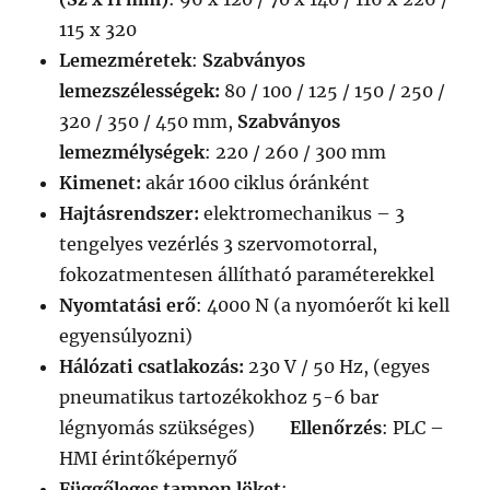
115 x 320
Lemezméretek
:
Szabványos
lemezszélességek:
80 / 100 / 125 / 150 / 250 /
320 / 350 / 450 mm,
Szabványos
lemezmélységek
: 220 / 260 / 300 mm
Kimenet:
akár 1600 ciklus óránként
Hajtásrendszer:
elektromechanikus – 3
tengelyes vezérlés 3 szervomotorral,
fokozatmentesen állítható paraméterekkel
Nyomtatási erő
: 4000 N (a nyomóerőt ki kell
egyensúlyozni)
Hálózati csatlakozás:
230 V / 50 Hz, (egyes
pneumatikus tartozékokhoz 5-6 bar
légnyomás szükséges)
Ellenőrzés
: PLC –
HMI érintőképernyő
Függőleges tampon löket
: