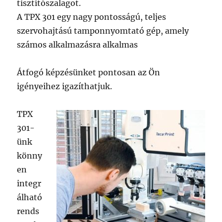
tisztítószalagot.
A TPX 301 egy nagy pontosságú, teljes
szervohajtású tamponnyomtató gép, amely
számos alkalmazásra alkalmas
Átfogó képzésünket pontosan az Ön
igényeihez igazíthatjuk.
TPX
301-
ünk
könny
en
integr
álható
rends