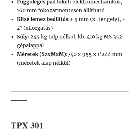
Függőleges pad löket:
elektromechanikus,
160 mm fokozatmentesen állítható
Klisé lemez beállítás:
± 5 mm (x-tengely), ±
2° (elforgatás)
Súly:
245 kg talp nélkül, kb. 410 kg MS 352
gépalappal
Méretek (SzxMxM):
740 x 955 x 1’244 mm
(méretek alap nélkül)
_____________________________
_____________________________
____
TPX 301