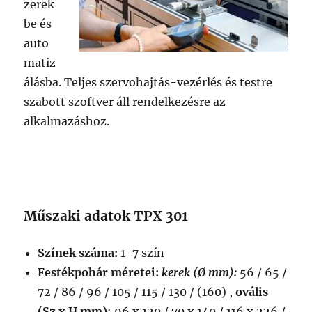
zerek
be és
auto
matiz
álásba. Teljes szervohajtás-vezérlés és testre
szabott szoftver áll rendelkezésre az
alkalmazáshoz.
Műszaki adatok TPX 301
Színek száma:
1-7 szín
Festékpohár méretei:
kerek (Ø mm):
56 / 65 /
72 / 86 / 96 / 105 / 115 / 130 / (160) ,
ovális
(Sz x H mm)
: 96 x 120 / 70 x 140 / 116 x 226 /